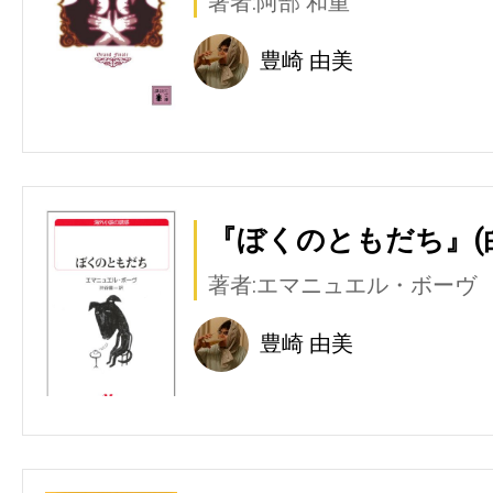
著者:阿部 和重
豊崎 由美
『ぼくのともだち』(
著者:エマニュエル・ボーヴ
豊崎 由美