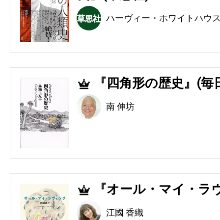
ハーヴィー・ホワイトハウ
『四角形の歴史』(毎
4
南 伸坊
『オール・マイ・ラヴ
5
江國 香織