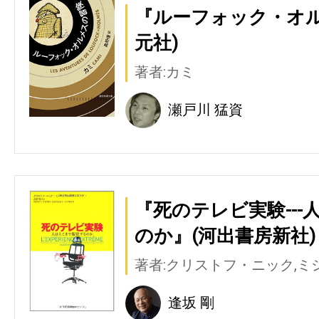
『ルーフォック・オル
元社)
著者:カミ
瀬戸川 猛資
『死のテレビ実験--
のか』(河出書房新社)
著者:クリストフ・ニック,
逢坂 剛