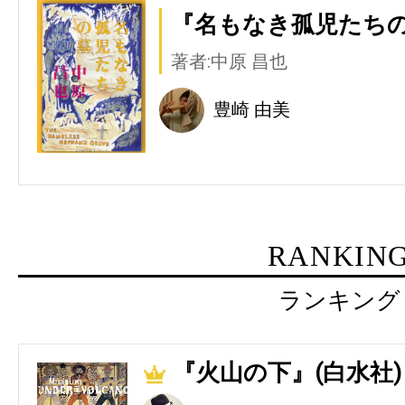
『名もなき孤児たちの
著者:中原 昌也
豊崎 由美
RANKIN
ランキング
『火山の下』(白水社)
1