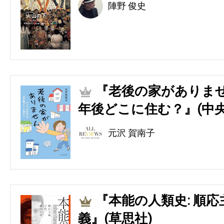
陣野 俊史
『老後の家がありませ
2
年後どこに住む？』(中央
元沢 賀南子
『本能の人類史: 順
3
義』(草思社)