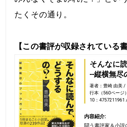
たくその通り。
【この書評が収録されている
そんなに読
--縦横無
著者：豊崎 由美
行本（560ページ
10：4757211961
内容紹介:
闘う書評家＆小説