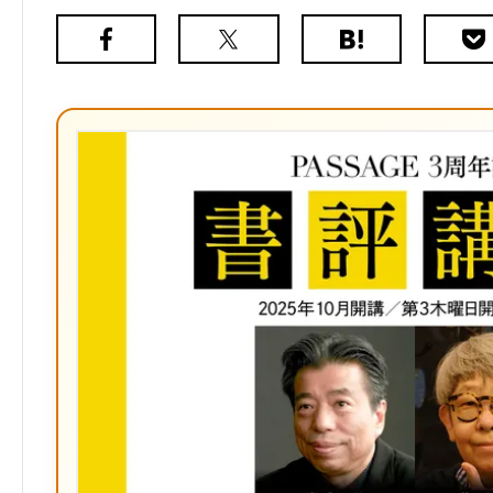
Facebook
X（旧
は
Poc
Twitter）
て
な
ブ
ッ
ク
マ
ー
ク