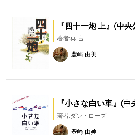
『四十一炮 上』(中央
著者:莫 言
豊崎 由美
『小さな白い車』(中
著者:ダン・ローズ
豊崎 由美