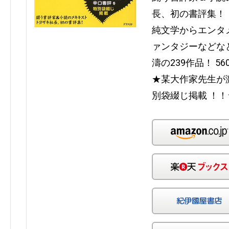
長、初の書評集！
純文学からエンタ
ァンタジーなどな
濤の239作品！ 5
★某大作家先生が
別袋綴じ掲載 ！！