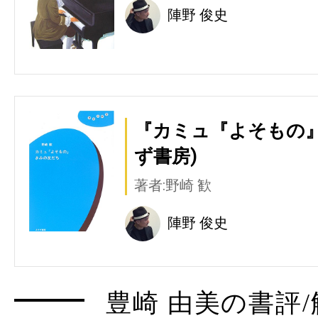
陣野 俊史
『カミュ『よそもの』
ず書房)
著者:野崎 歓
陣野 俊史
豊崎 由美の書評/