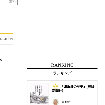
書評
025/09/19
10
RANKING
ランキング
、
『四角形の歴史』(毎日
1
も
新聞社)
南 伸坊