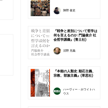
。
陣野 俊史
『戦争と差別について哲学は
何を言えるのか: 門脇俊介 社
会哲学講義』(青土社)
沼野 充義
『本能の人類史: 順応主義、
宗教、部族主義』(草思社)
ハーヴィー・ホワイトハ
ウス