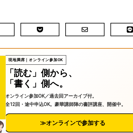
Pocket
メ
LIN
で
ー
送
ル
る
現地満席｜オンライン参加OK
「読む」側から、
「書く」側へ。
オンライン参加OK／過去回アーカイブ付。
全12回・途中申込OK。豪華講師陣の書評講座、開催中。
≫オンラインで参加する