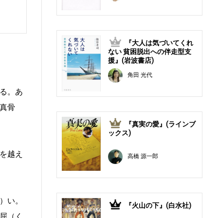
『大人は気づいてくれ
2
ない 貧困脱出への伴走型支
援』(岩波書店)
角田 光代
る。あ
真骨
『真実の愛』(ラインブ
3
ックス)
を越え
高橋 源一郎
）い。
『火山の下』(白水社)
4
屈（く