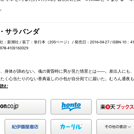
。
・サラバンダ
社：新潮社
装丁：単行本（205ページ）
発売日：2016-04-27
ISBN-10：4
978-4103163329
も、身体が諦めない。魂の黄昏時に男が見た情景とは――。差出人にも
ったく心当たりのない香典返しの小包が自分宛てに届いた。むろん通夜
読む
Amazon
honto
Yahoo!ショッピング
紀伊国屋
カーリル