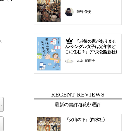
陣野 俊史
10
『老後の家がありませ
5
ん-シングル女子は定年後ど
こに住む？』(中央公論新社)
元沢 賀南子
、
も
RECENT REVIEWS
楽天ブックス
最新の書評/解説/選評
『火山の下』(白水社)
その他の書店