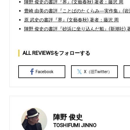
陣野 俊史の書評『界』(文藝春秋) 著者：藤沢 周
豊崎 由美の書評『ことばのたくらみ―実作集』(岩波
原 武史の書評『界』(文藝春秋) 著者：藤沢 周
陣野 俊史の書評『砂浜に坐り込んだ船』(新潮社) 
ALL REVIEWSをフォローする
Facebook
X（旧Twitter）
陣野 俊史
TOSHIFUMI JINNO