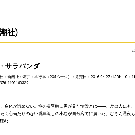
潮社)
2
・サラバンダ
社：新潮社
装丁：単行本（205ページ）
発売日：2016-04-27
ISBN-10：4
978-4103163329
も、身体が諦めない。魂の黄昏時に男が見た情景とは――。差出人にも
ったく心当たりのない香典返しの小包が自分宛てに届いた。むろん通夜
読む