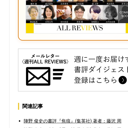
関連記事
陣野 俊史の書評『焦痕』(集英社) 著者：藤沢 周