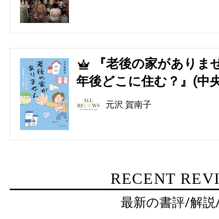
『老後の家がありませ
5
年後どこに住む？』(中央
元沢 賀南子
RECENT REV
最新の書評/解説