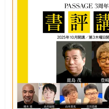
ク
マ
ー
ク