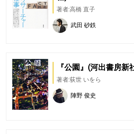
著者:高橋 直子
武田 砂鉄
『公園』(河出書房新社
著者:荻世 いをら
陣野 俊史