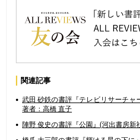
関連記事
武田 砂鉄の書評『テレビリサーチャー
著者：高橋 直子
陣野 俊史の書評『公園』(河出書房新社