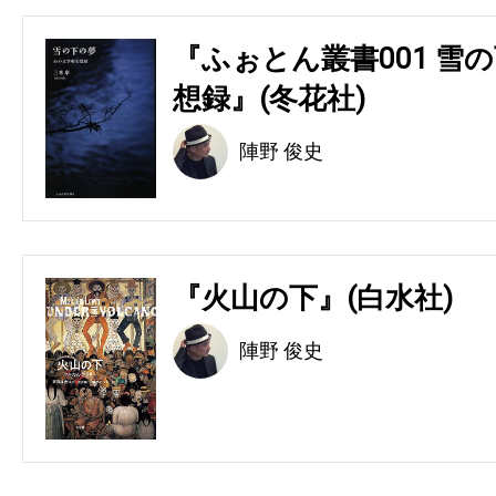
『ふぉとん叢書001 雪の
想録』(冬花社)
陣野 俊史
『火山の下』(白水社)
陣野 俊史