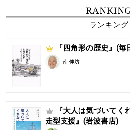
RANKIN
ランキング
『四角形の歴史』(毎
1
南 伸坊
『大人は気づいてくれ
2
走型支援』(岩波書店)