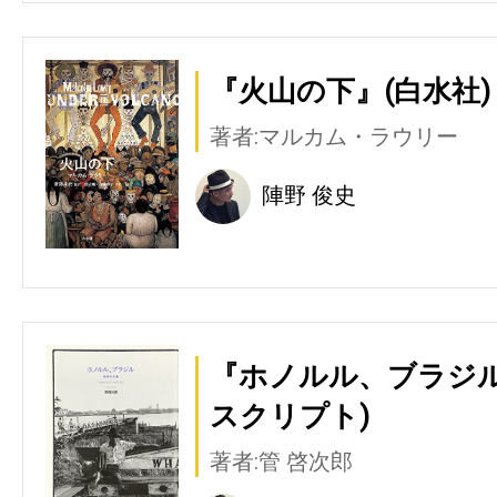
『火山の下』(白水社)
著者:マルカム・ラウリー
陣野 俊史
『ホノルル、ブラジル
スクリプト)
著者:管 啓次郎