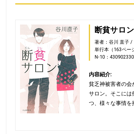
断貧サロ
著者：谷川 直子
単行本（163ペー
N-10：430902330
内容紹介:
貧乏神被害者の会
サロン。そこには
つ、様々な事情を