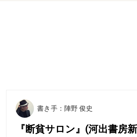
書き手：陣野 俊史
『断貧サロン』(河出書房新