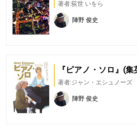
著者:荻世 いをら
陣野 俊史
『ピアノ・ソロ』(集
著者:ジャン・エシュノーズ
陣野 俊史