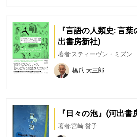
『言語の人類史: 言
出書房新社)
著者:スティーヴン・ミズン
橋爪 大三郎
『日々の泡』(河出書
著者:宮崎 誉子