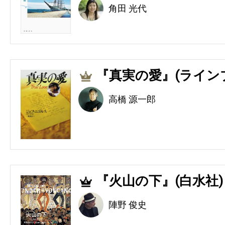
角田 光代
『真実の愛』(ライン
3
高橋 源一郎
『火山の下』(白水社)
4
陣野 俊史