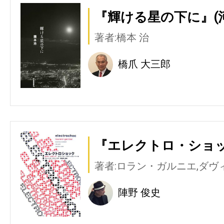
『輝ける星の下に』(
著者:橋本 治
橋爪 大三郎
『エレクトロ・ショッ
著者:ロラン・ガルニエ,ダヴ
陣野 俊史