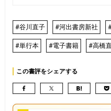
谷川直子
河出書房新社
単行本
電子書籍
高橋
この書評をシェアする
Facebook
X（旧
は
Poc
Twitter）
て
な
ブ
ッ