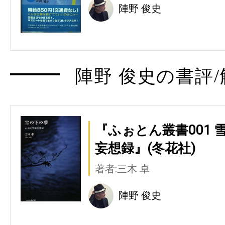
陣野 俊史
陣野 俊史の書評/
『ふぉとん叢書001 
妄想録』(冬花社)
著者:三木 卓
陣野 俊史