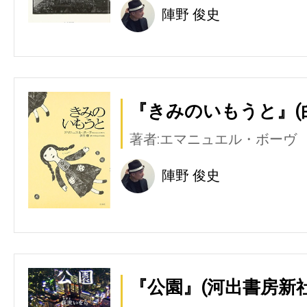
陣野 俊史
『きみのいもうと』(
著者:エマニュエル・ボーヴ
陣野 俊史
『公園』(河出書房新社