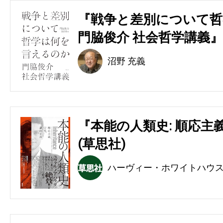
『戦争と差別について哲
門脇俊介 社会哲学講義』
沼野 充義
『本能の人類史: 順応主
(草思社)
ハーヴィー・ホワイトハウ