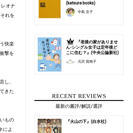
(katsura books)
。レオナ
中島 京子
、それを
『老後の家がありませ
5
う快楽
ん-シングル女子は定年後ど
こに住む？』(中央公論新社)
衝撃を
元沢 賀南子
言し、
てきた
RECENT REVIEWS
最新の書評/解説/選評
いもの
『火山の下』(白水社)
ネによ