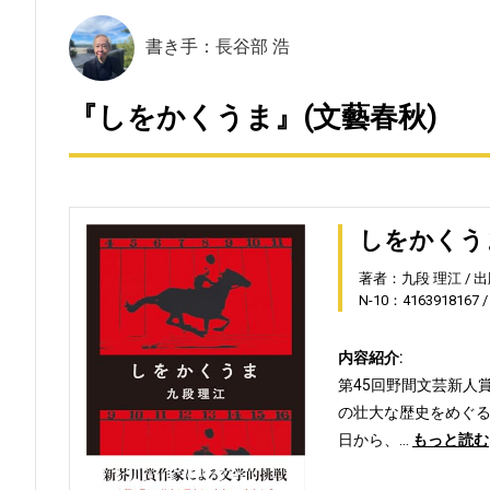
書き手：長谷部 浩
『しをかくうま』(文藝春秋)
しをかくう
著者：九段 理江
出
N-10：4163918167
内容紹介:
第45回野間文芸新人
の壮大な歴史をめぐる
日から、…
もっと読む