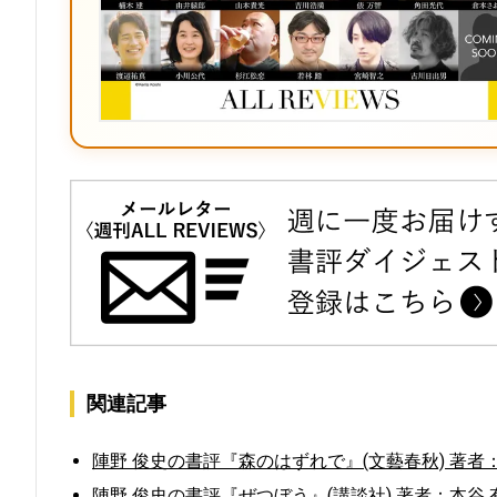
関連記事
陣野 俊史の書評『森のはずれで』(文藝春秋) 著者
陣野 俊史の書評『ぜつぼう』(講談社) 著者：本谷 