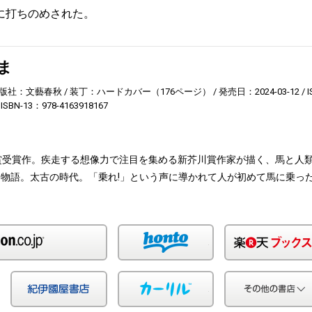
に打ちのめされた。
ま
版社：文藝春秋
装丁：ハードカバー（176ページ）
発売日：2024-03-12
I
ISBN-13：978-4163918167
賞受賞作。疾走する想像力で注目を集める新芥川賞作家が描く、馬と人
物語。太古の時代。「乗れ!」という声に導かれて人が初めて馬に乗っ
Amazon
honto
Yahoo!ショッピング
紀伊国屋
カーリル