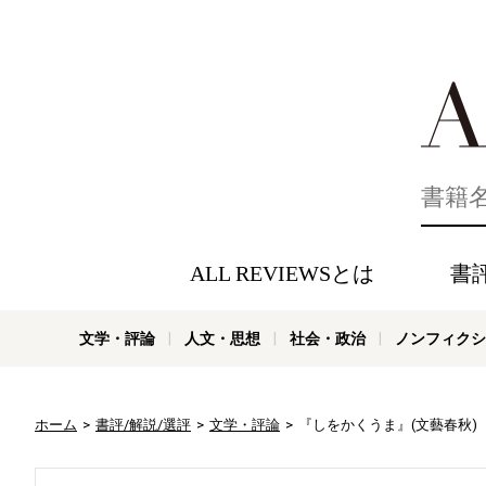
好きな書評
ALL REVIEWSとは
書
文学・評論
人文・思想
社会・政治
ノンフィクシ
ホーム
書評/解説/選評
文学・評論
『しをかくうま』(文藝春秋)