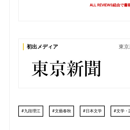
ALL REVIEWS経
初出メディア
東京
九段理江
文藝春秋
日本文学
文学・