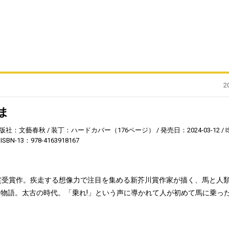
2
ま
版社：文藝春秋
装丁：ハードカバー（176ページ）
発売日：2024-03-12
I
ISBN-13：978-4163918167
賞受賞作。疾走する想像力で注目を集める新芥川賞作家が描く、馬と人
物語。太古の時代。「乗れ!」という声に導かれて人が初めて馬に乗っ