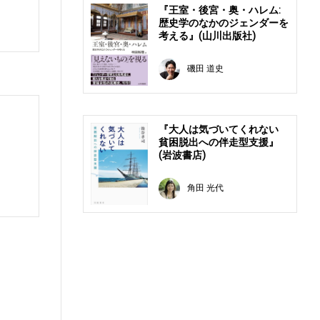
『王室・後宮・奥・ハレム:
。
歴史学のなかのジェンダーを
考える』(山川出版社)
磯田 道史
『大人は気づいてくれない
貧困脱出への伴走型支援』
(岩波書店)
角田 光代