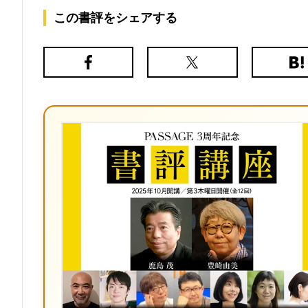
この書評をシェアする
Facebook
X（旧
は
Twitter）
て
な
ブ
ッ
ク
マ
ー
ク