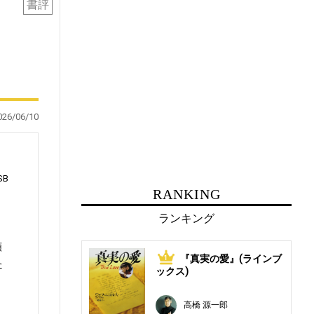
書評
026/06/10
SB
RANKING
ランキング
類
『真実の愛』(ラインブ
1
た
ックス)
高橋 源一郎