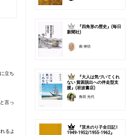
『四角形の歴史』(毎日
2
新聞社)
南 伸坊
に立ち
『大人は気づいてくれ
3
ない 貧困脱出への伴走型支
援』(岩波書店)
角田 光代
と言っ
『茨木のり子全日記 Ⅰ
4
られるよ
1949-1952/1955-1962』