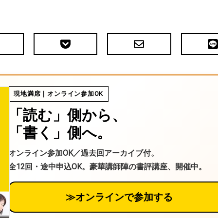
Pocket
メ
LIN
で
ー
送
ル
る
現地満席｜オンライン参加OK
「読む」側から、
「書く」側へ。
オンライン参加OK／過去回アーカイブ付。
全12回・途中申込OK。豪華講師陣の書評講座、開催中。
≫オンラインで参加する