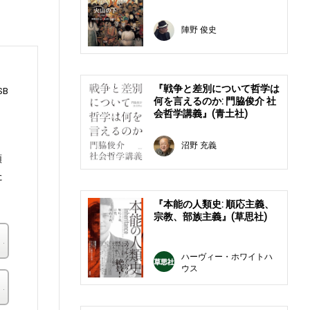
陣野 俊史
『戦争と差別について哲学は
SB
何を言えるのか: 門脇俊介 社
会哲学講義』(青土社)
沼野 充義
類
た
『本能の人類史: 順応主義、
宗教、部族主義』(草思社)
楽天ブックス
ハーヴィー・ホワイトハ
ウス
その他の書店